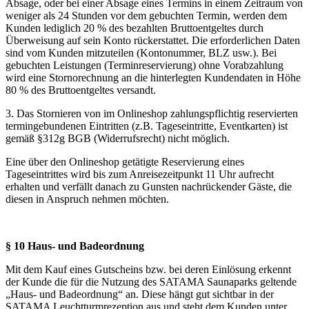
Absage, oder bei einer Absage eines Termins in einem Zeitraum von
weniger als 24 Stunden vor dem gebuchten Termin, werden dem
Kunden lediglich 20 % des bezahlten Bruttoentgeltes durch
Überweisung auf sein Konto rückerstattet. Die erforderlichen Daten
sind vom Kunden mitzuteilen (Kontonummer, BLZ usw.). Bei
gebuchten Leistungen (Terminreservierung) ohne Vorabzahlung
wird eine Stornorechnung an die hinterlegten Kundendaten in Höhe
80 % des Bruttoentgeltes versandt.
3. Das Stornieren von im Onlineshop zahlungspflichtig reservierten
termingebundenen Eintritten (z.B. Tageseintritte, Eventkarten) ist
gemäß §312g BGB (Widerrufsrecht) nicht möglich.
Eine über den Onlineshop getätigte Reservierung eines
Tageseintrittes wird bis zum Anreisezeitpunkt 11 Uhr aufrecht
erhalten und verfällt danach zu Gunsten nachrückender Gäste, die
diesen in Anspruch nehmen möchten.
§ 10 Haus- und Badeordnung
Mit dem Kauf eines Gutscheins bzw. bei deren Einlösung erkennt
der Kunde die für die Nutzung des SATAMA Saunaparks geltende
„Haus- und Badeordnung“ an. Diese hängt gut sichtbar in der
SATAMA Leuchtturmrezeption aus und steht dem Kunden unter