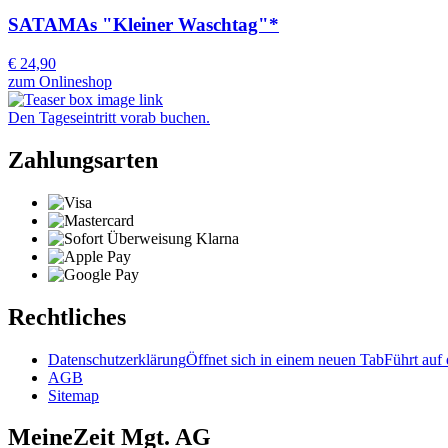
SATAMAs "Kleiner Waschtag"*
€ 24,90
zum Onlineshop
Den Tageseintritt vorab buchen.
Zahlungsarten
Rechtliches
Datenschutzerklärung
Öffnet sich in einem neuen Tab
Führt auf 
AGB
Sitemap
MeineZeit Mgt. AG