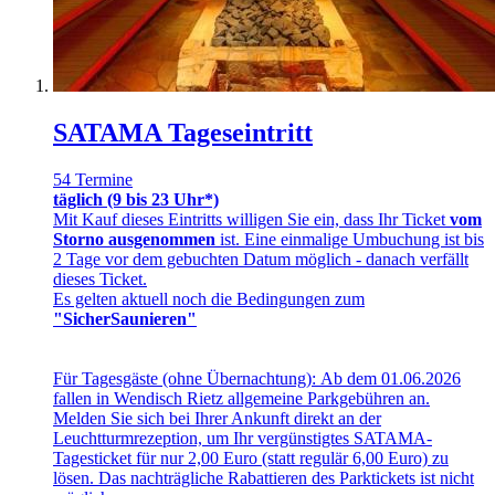
SATAMA Tageseintritt
54 Termine
täglich (9 bis 23 Uhr*)
Mit Kauf dieses Eintritts willigen Sie ein, dass Ihr Ticket
vom
Storno ausgenommen
ist. Eine einmalige Umbuchung ist bis
2 Tage vor dem gebuchten Datum möglich - danach verfällt
dieses Ticket.
Es gelten aktuell noch die Bedingungen zum
"SicherSaunieren"
Für Tagesgäste (ohne Übernachtung): Ab dem 01.06.2026
fallen in Wendisch Rietz allgemeine Parkgebühren an.
Melden Sie sich bei Ihrer Ankunft direkt an der
Leuchtturmrezeption, um Ihr vergünstigtes SATAMA-
Tagesticket für nur 2,00 Euro (statt regulär 6,00 Euro) zu
lösen. Das nachträgliche Rabattieren des Parktickets ist nicht