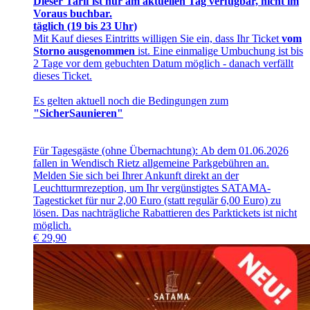
Dieser Tarif ist nur am aktuellen Tag verfügbar, nicht im
Voraus buchbar.
täglich (19 bis 23 Uhr)
Mit Kauf dieses Eintritts willigen Sie ein, dass Ihr Ticket
vom
Storno ausgenommen
ist. Eine einmalige Umbuchung ist bis
2 Tage vor dem gebuchten Datum möglich - danach verfällt
dieses Ticket.
Es gelten aktuell noch die Bedingungen zum
"SicherSaunieren"
Für Tagesgäste (ohne Übernachtung): Ab dem 01.06.2026
fallen in Wendisch Rietz allgemeine Parkgebühren an.
Melden Sie sich bei Ihrer Ankunft direkt an der
Leuchtturmrezeption, um Ihr vergünstigtes SATAMA-
Tagesticket für nur 2,00 Euro (statt regulär 6,00 Euro) zu
lösen. Das nachträgliche Rabattieren des Parktickets ist nicht
möglich.
€
29,90