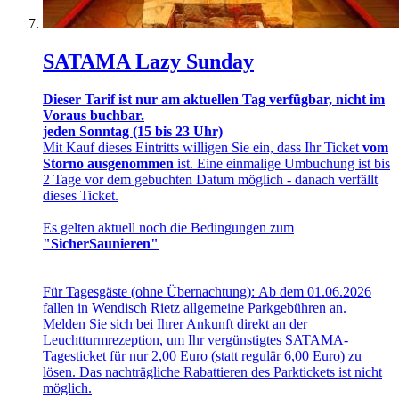
SATAMA Lazy Sunday
Dieser Tarif ist nur am aktuellen Tag verfügbar, nicht im
Voraus buchbar.
jeden Sonntag (15 bis 23 Uhr)
Mit Kauf dieses Eintritts willigen Sie ein, dass Ihr Ticket
vom
Storno ausgenommen
ist. Eine einmalige Umbuchung ist bis
2 Tage vor dem gebuchten Datum möglich - danach verfällt
dieses Ticket.
Es gelten aktuell noch die Bedingungen zum
"SicherSaunieren"
Für Tagesgäste (ohne Übernachtung): Ab dem 01.06.2026
fallen in Wendisch Rietz allgemeine Parkgebühren an.
Melden Sie sich bei Ihrer Ankunft direkt an der
Leuchtturmrezeption, um Ihr vergünstigtes SATAMA-
Tagesticket für nur 2,00 Euro (statt regulär 6,00 Euro) zu
lösen. Das nachträgliche Rabattieren des Parktickets ist nicht
möglich.