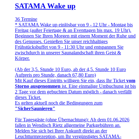
SATAMA Wake up
36 Termine
* SATAMA Wake up einlösbar von 9 - 12 Uhr - Montag bis
Freitag (außer Feiertage & an Eventtagen bis max. 19 Uhr).
Beginnen Sie Ihren Morgen mit einem Moment der Ruhe und
des Genusses. Genießen Sie unser reichhaltiges
Frühstücksbuffet von 9 - 11:30 Uhr und entspannen Sie
zwischdurch in unserer Saunalandschaft ihren Geist &
Körper.
(Ab der 3,5. Stunde 10 Euro, ab der 4,5. Stunde 10 Euro
Aufpreis pro Stunde, danach 67,80 Euro)
Mit Kauf dieses Eintritts willigen Sie ein, dass Ihr Ticket
vom
Storno ausgenommen
ist. Eine einmalige Umbuchung ist bis
2 Tage vor dem gebuchten Datum möglich - danach verfällt
dieses Ticket.
Es gelten aktuell noch die Bedingungen zum
"SicherSaunieren"
Für Tagesgäste (ohne Übernachtung): Ab dem 01.06.2026
fallen in Wendisch Rietz allgemeine Parkgebühren an.
Melden Sie sich bei Ihrer Ankunft direkt an der
Leuchtturmrezeption, um Ihr vergünstigtes SATAMA-