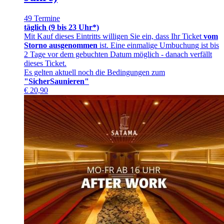
49 Termine
täglich (9 bis 23 Uhr*)
Mit Kauf dieses Eintritts willigen Sie ein, dass Ihr Ticket
vom
Storno ausgenommen
ist. Eine einmalige Umbuchung ist bis
2 Tage vor dem gebuchten Datum möglich - danach verfällt
dieses Ticket.
Es gelten aktuell noch die Bedingungen zum
"SicherSaunieren"
€
20,90