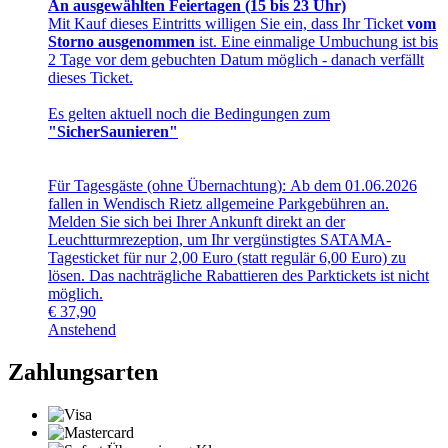
An ausgewählten Feiertagen (15 bis 23 Uhr)
Mit Kauf dieses Eintritts willigen Sie ein, dass Ihr Ticket
vom
Storno ausgenommen
ist. Eine einmalige Umbuchung ist bis
2 Tage vor dem gebuchten Datum möglich - danach verfällt
dieses Ticket.
Es gelten aktuell noch die Bedingungen zum
"SicherSaunieren"
Für Tagesgäste (ohne Übernachtung): Ab dem 01.06.2026
fallen in Wendisch Rietz allgemeine Parkgebühren an.
Melden Sie sich bei Ihrer Ankunft direkt an der
Leuchtturmrezeption, um Ihr vergünstigtes SATAMA-
Tagesticket für nur 2,00 Euro (statt regulär 6,00 Euro) zu
lösen. Das nachträgliche Rabattieren des Parktickets ist nicht
möglich.
€
37,90
Anstehend
Zahlungsarten