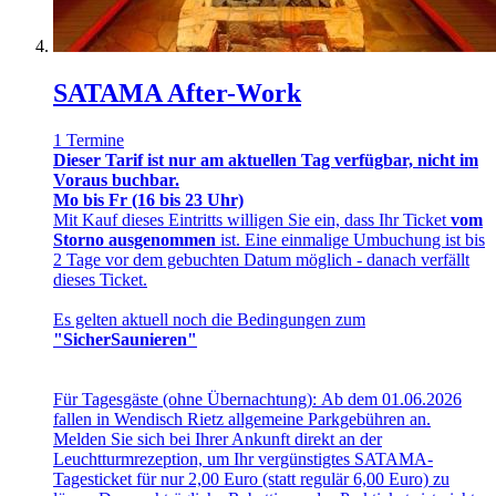
SATAMA After-Work
1 Termine
Dieser Tarif ist nur am aktuellen Tag verfügbar, nicht im
Voraus buchbar.
Mo bis Fr (16 bis 23 Uhr)
Mit Kauf dieses Eintritts willigen Sie ein, dass Ihr Ticket
vom
Storno ausgenommen
ist. Eine einmalige Umbuchung ist bis
2 Tage vor dem gebuchten Datum möglich - danach verfällt
dieses Ticket.
Es gelten aktuell noch die Bedingungen zum
"SicherSaunieren"
Für Tagesgäste (ohne Übernachtung): Ab dem 01.06.2026
fallen in Wendisch Rietz allgemeine Parkgebühren an.
Melden Sie sich bei Ihrer Ankunft direkt an der
Leuchtturmrezeption, um Ihr vergünstigtes SATAMA-
Tagesticket für nur 2,00 Euro (statt regulär 6,00 Euro) zu