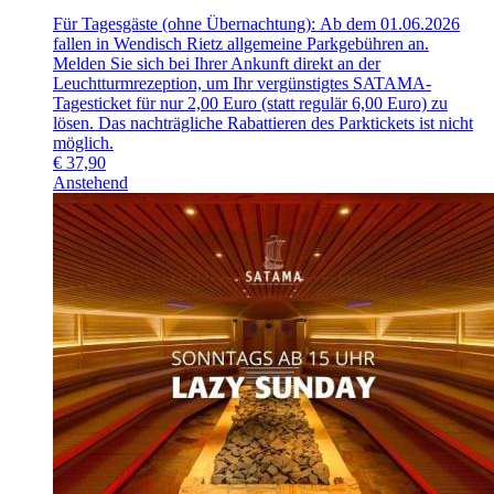
Für Tagesgäste (ohne Übernachtung): Ab dem 01.06.2026
fallen in Wendisch Rietz allgemeine Parkgebühren an.
Melden Sie sich bei Ihrer Ankunft direkt an der
Leuchtturmrezeption, um Ihr vergünstigtes SATAMA-
Tagesticket für nur 2,00 Euro (statt regulär 6,00 Euro) zu
lösen. Das nachträgliche Rabattieren des Parktickets ist nicht
möglich.
€
37,90
Anstehend