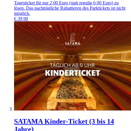
Tagesticket für nur 2,00 Euro (statt regulär 6,00 Euro) zu
lösen. Das nachträgliche Rabattieren des Parktickets ist nicht
möglich.
€
39,90
SATAMA Kinder-Ticket (3 bis 14
Jahre)