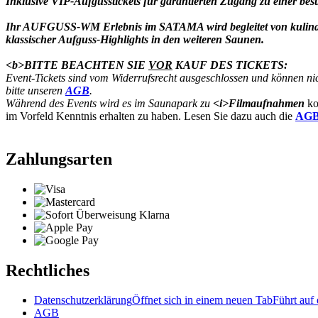
Inklusive VIP-Aufgusstickets für garantierten Zugang zu einer be
Ihr AUFGUSS-WM Erlebnis im SATAMA wird begleitet von kulinar
klassischer Aufguss-Highlights in den weiteren Saunen.
<b>BITTE BEACHTEN SIE
VOR
KAUF DES TICKETS:
Event-Tickets sind vom Widerrufsrecht ausgeschlossen und können nic
bitte unseren
AGB
.
Während des Events wird es im Saunapark zu
<i>Filmaufnahmen
ko
im Vorfeld Kenntnis erhalten zu haben. Lesen Sie dazu auch die
AG
Zahlungsarten
Rechtliches
Datenschutzerklärung
Öffnet sich in einem neuen Tab
Führt auf 
AGB