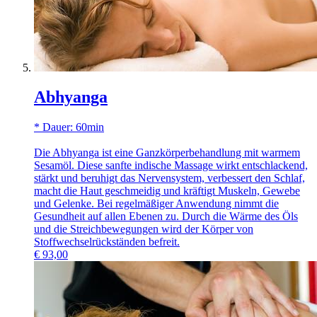
Abhyanga
* Dauer: 60min
Die Abhyanga ist eine Ganzkörperbehandlung mit warmem
Sesamöl. Diese sanfte indische Massage wirkt entschlackend,
stärkt und beruhigt das Nervensystem, verbessert den Schlaf,
macht die Haut geschmeidig und kräftigt Muskeln, Gewebe
und Gelenke. Bei regelmäßiger Anwendung nimmt die
Gesundheit auf allen Ebenen zu. Durch die Wärme des Öls
und die Streichbewegungen wird der Körper von
Stoffwechselrückständen befreit.
€
93,00