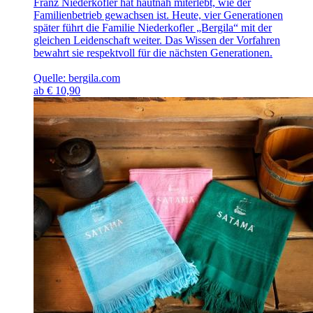
Franz Niederkofler hat hautnah miterlebt, wie der
Familienbetrieb gewachsen ist. Heute, vier Generationen
später führt die Familie Niederkofler „Bergila“ mit der
gleichen Leidenschaft weiter. Das Wissen der Vorfahren
bewahrt sie respektvoll für die nächsten Generationen.
Quelle: bergila.com
ab
€
10,90