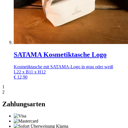
SATAMA Kosmetiktasche Logo
Kosmetiktasche mit SATAMA-Logo in grau oder weiß
L22 x B11 x H12
€
12,90
1
2
Zahlungsarten