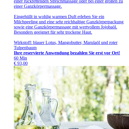
einer rückfettenden Streichmassage oder bei einer großen zu
einer Ganzkörpermassage.
Eingehüllt in wohlig warmen Duft erleben Sie ein
Milchpeeling und eine sehr reichhaltige Ganzkörperpackung
sowie eine Ganzkörpermassage mit wertvollem Jojobaöl.
Besonders geeignet für sehr trockene Haut.
Wirkstoff: blauer Lotus, Mangobutter, Marulaöl und roter
Tulpenbaum
Ihre reservierte Anwendung bezahlen Sie erst vor Ort!
60
Min
€
93,00