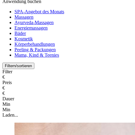
Anwendung buchen
SPA-Angebot des Monats
Massagen
Ayurveda-Massagen
Energiemassagen
Bäder
Kosmetik
Körperbehandlungen
Peeling & Packungen
Mama, Kind & Teenies
Filtern/sortieren
Filter
€
Preis
€
€
Dauer
Min
Min
Laden...