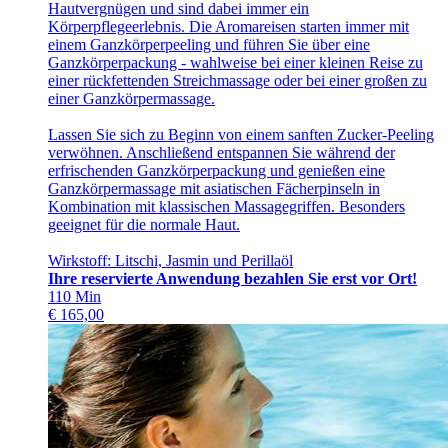
Hautvergnügen und sind dabei immer ein
Körperpflegeerlebnis. Die Aromareisen starten immer mit
einem Ganzkörperpeeling und führen Sie über eine
Ganzkörperpackung - wahlweise bei einer kleinen Reise zu
einer rückfettenden Streichmassage oder bei einer großen zu
einer Ganzkörpermassage.
Lassen Sie sich zu Beginn von einem sanften Zucker-Peeling
verwöhnen. Anschließend entspannen Sie während der
erfrischenden Ganzkörperpackung und genießen eine
Ganzkörpermassage mit asiatischen Fächerpinseln in
Kombination mit klassischen Massagegriffen. Besonders
geeignet für die normale Haut.
Wirkstoff: Litschi, Jasmin und Perillaöl
Ihre reservierte Anwendung bezahlen Sie erst vor Ort!
110
Min
€
165,00