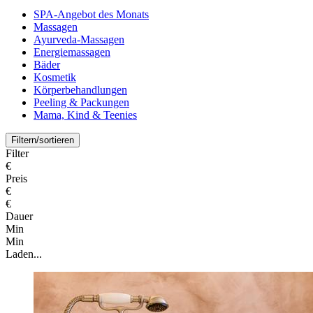
SPA-Angebot des Monats
Massagen
Ayurveda-Massagen
Energiemassagen
Bäder
Kosmetik
Körperbehandlungen
Peeling & Packungen
Mama, Kind & Teenies
Filtern/sortieren
Filter
€
Preis
€
€
Dauer
Min
Min
Laden...